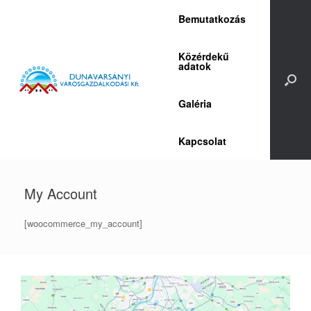
Skip
Bemutatkozás
to
content
Közérdekű
adatok
Galéria
Kapcsolat
My Account
[woocommerce_my_account]