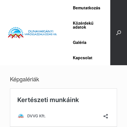
Skip
Bemutatkozás
to
content
Közérdekű
adatok
Galéria
Kapcsolat
Képgalériák