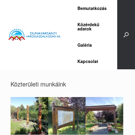
Skip
Bemutatkozás
to
content
Közérdekű
adatok
Galéria
Kapcsolat
Közterületi munkáink