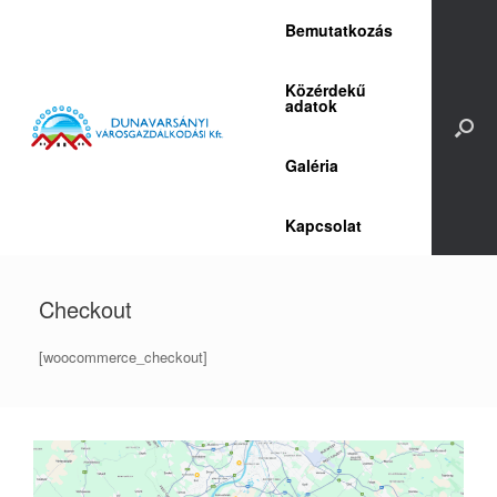
Skip
Bemutatkozás
to
content
Közérdekű
adatok
Galéria
Kapcsolat
Checkout
[woocommerce_checkout]