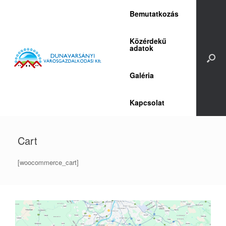
Skip
Bemutatkozás
to
content
Közérdekű
adatok
Galéria
Kapcsolat
Cart
[woocommerce_cart]